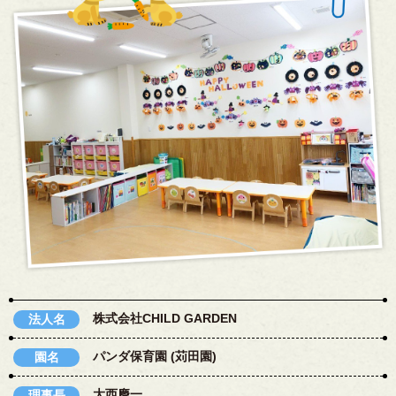
株式会社CHILD GARDEN
法人名
パンダ保育園 (苅田園)
園名
大西慶一
理事長