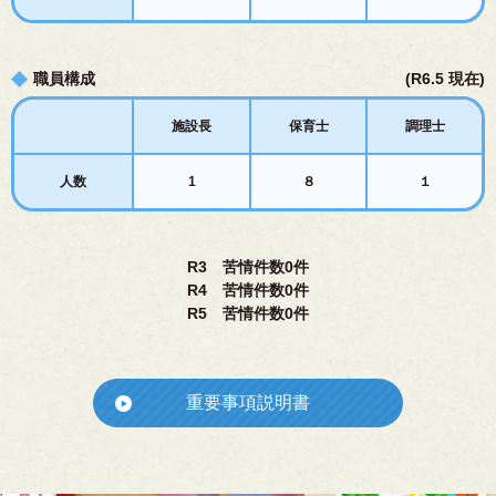
職員構成
(R6.5 現在)
施設長
保育士
調理士
人数
1
８
１
R3 苦情件数0件
R4 苦情件数0件
R5 苦情件数0件
重要事項説明書