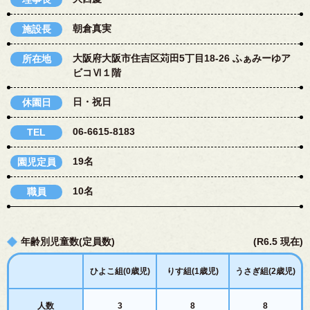
朝倉真実
施設長
大阪府大阪市住吉区苅田5丁目18-26 ふぁみーゆア
所在地
ビコⅥ１階
日・祝日
休園日
06-6615-8183
TEL
19名
園児定員
10名
職員
年齢別児童数(定員数)
(R6.5 現在)
ひよこ組(0歳児)
りす組(1歳児)
うさぎ組(2歳児)
人数
3
8
8